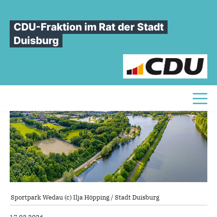
Sie sind hier
»
Wir sagen "JA" zur Bewerbung um Olympia
CDU-Fraktion im Rat der Stadt
Wir
sagen
"JA"
zur
Bewerbung
um
Duisburg
Olympia
Toggl
Sportpark Wedau (c) Ilja Höpping / Stadt Duisburg
17.03.2026