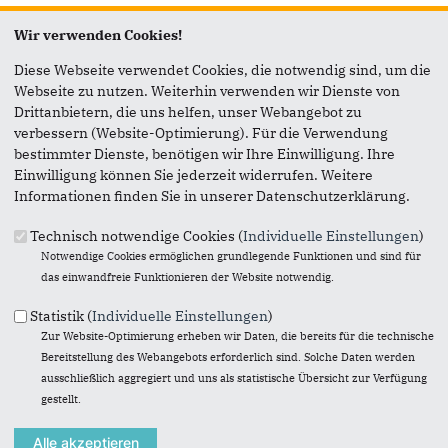
Seite versenden
Wir verwenden Cookies!
Diese Webseite verwendet Cookies, die notwendig sind, um die
Vielen Dank, dass Sie die Inhalte unserer Homepage
Webseite zu nutzen. Weiterhin verwenden wir Dienste von
weiterempfehlen.
Drittanbietern, die uns helfen, unser Webangebot zu
verbessern (Website-Optimierung). Für die Verwendung
Anmerkung: Ihre E-Mail-Adresse wird benötigt um die
bestimmter Dienste, benötigen wir Ihre Einwilligung. Ihre
Personen, denen Sie die Seite weiterempfehlen, zu
Einwilligung können Sie jederzeit widerrufen. Weitere
informieren, von wem die Empfehlung kommt, und dass es
Informationen finden Sie in unserer Datenschutzerklärung.
kein Spam ist.
Technisch notwendige Cookies (
Individuelle Einstellungen
)
Das mit * gekennzeichnete Feld ist ein Pflichtfeld.
Notwendige Cookies ermöglichen grundlegende Funktionen und sind für
das einwandfreie Funktionieren der Website notwendig.
Eigene E-Mail-Adresse
*
Statistik (
Individuelle Einstellungen
)
Zur Website-Optimierung erheben wir Daten, die bereits für die technische
Eigener Name
*
Bereitstellung des Webangebots erforderlich sind. Solche Daten werden
ausschließlich aggregiert und uns als statistische Übersicht zur Verfügung
gestellt.
Senden an
*